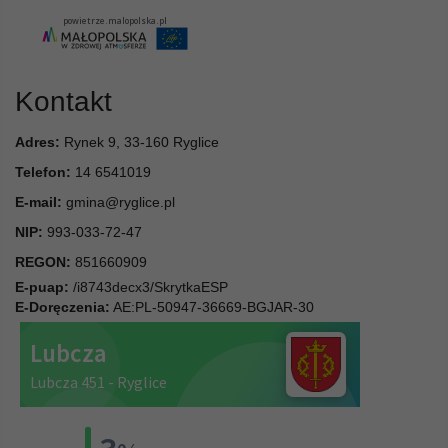
Kontakt
Adres:
Rynek 9, 33-160 Ryglice
Telefon:
14 6541019
E-mail:
gmina@ryglice.pl
NIP:
993-033-72-47
REGON:
851660909
E-puap:
/i8743decx3/SkrytkaESP
E-Doręczenia:
AE:PL-50947-36669-BGJAR-30