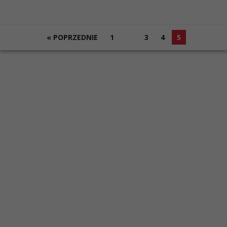
« POPRZEDNIE
1
…
3
4
5