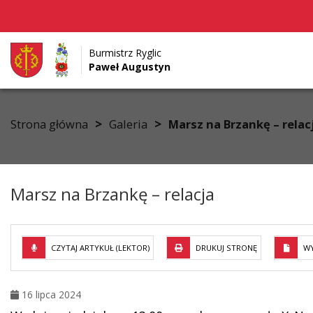
Burmistrz Ryglic
Paweł Augustyn
Przejdź do menu
Przejdź do stopki strony
Przejdź do głównej treści strony
>
>
Strona główna
Galeria
Marsz na Brzankę – relac
Marsz na Brzankę – relacja
CZYTAJ ARTYKUŁ (LEKTOR)
DRUKUJ STRONĘ
WY
16 lipca 2024