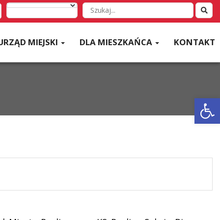
Wyszukaj
w
serwisie
URZĄD MIEJSKI
DLA MIESZKAŃCA
KONTAKT
Otwórz 