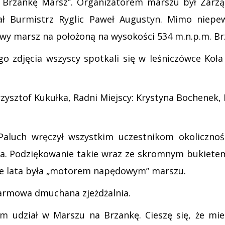
a Brzankę Marsz”. Organizatorem marszu był Zarząd
 Burmistrz Ryglic Paweł Augustyn. Mimo niepewn
owy marsz na położoną na wysokości 534 m.n.p.m. Br
 zdjęcia wszyscy spotkali się w leśniczówce Koła 
zysztof Kukułka, Radni Miejscy: Krystyna Bochenek,
Paluch wręczył wszystkim uczestnikom okoliczn
a. Podziękowanie takie wraz ze skromnym bukietem
ie lata była „motorem napędowym” marszu.
armowa dmuchana zjeżdżalnia.
m udział w Marszu na Brzankę. Cieszę się, że mie