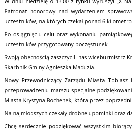
W dniu niedzielę o 13.00 z rynku wyruszył „X N
Patronat honorowy nad wydarzeniem sprawował
uczestników, na których czekał ponad 6 kilometr
Po osiągnięciu celu oraz wykonaniu pamiątkowego
uczestników przygotowany poczęstunek.
Swoją obecnością zaszczycili nas wiceburmistrz Kr
Skarbnik Gminy Agnieszka Maduzia.
Nowy Przewodniczący Zarządu Miasta Tobiasz 
przeprowadzeniu marszu specjalne podziękowani
Miasta Krystyna Bochenek, która przez poprzedn
Na najmłodszych czekały drobne upominki oraz d
Chcę serdecznie podziękować wszystkim biorący