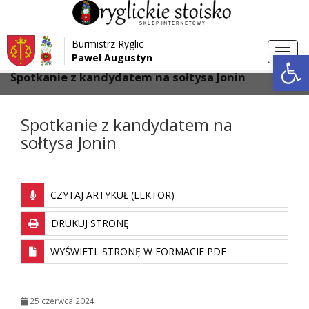
Przejdź do menu
Przejdź do stopki strony
Burmistrz Ryglic
Przejdź do głównej treści strony
Otwórz 
Toggl
Paweł Augustyn
>
>
Strona główna
Galeria
navig
Spotkanie z kandydatem na sołtysa Jonin
Spotkanie z kandydatem na
sołtysa Jonin
CZYTAJ ARTYKUŁ (LEKTOR)
DRUKUJ STRONĘ
WYŚWIETL STRONĘ W FORMACIE PDF
25 czerwca 2024