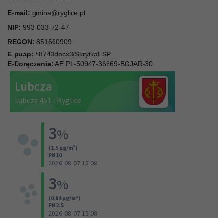
E-mail:
gmina@ryglice.pl
NIP:
993-033-72-47
REGON:
851660909
E-puap:
/i8743decx3/SkrytkaESP
E-Doręczenia:
AE:PL-50947-36669-BGJAR-30