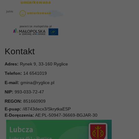
Kontakt
Adres:
Rynek 9, 33-160 Ryglice
Telefon:
14 6541019
E-mail:
gmina@ryglice.pl
NIP:
993-033-72-47
REGON:
851660909
E-puap:
/i8743decx3/SkrytkaESP
E-Doręczenia:
AE:PL-50947-36669-BGJAR-30