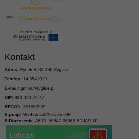
Kontakt
Adres:
Rynek 9, 33-160 Ryglice
Telefon:
14 6541019
E-mail:
gmina@ryglice.pl
NIP:
993-033-72-47
REGON:
851660909
E-puap:
/i8743decx3/SkrytkaESP
E-Doręczenia:
AE:PL-50947-36669-BGJAR-30