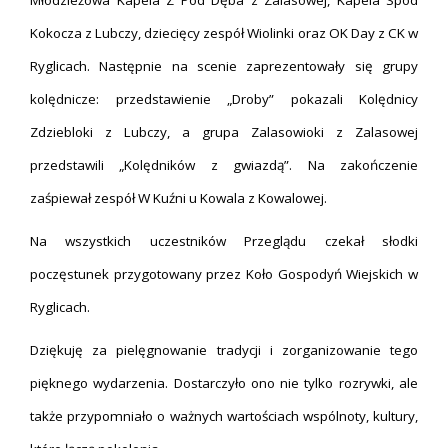
Młodzieżowa Kapela Z Pod Dęba z Zalasowej, Kapela Spod
Kokocza z Lubczy, dziecięcy zespół Wiolinki oraz OK Day z CK w
Ryglicach. Następnie na scenie zaprezentowały się grupy
kolędnicze: przedstawienie „Droby” pokazali Kolędnicy
Zdziebloki z Lubczy, a grupa Zalasowioki z Zalasowej
przedstawili „Kolędników z gwiazdą”. Na zakończenie
zaśpiewał zespół W Kuźni u Kowala z Kowalowej.
Na wszystkich uczestników Przeglądu czekał słodki
poczęstunek przygotowany przez Koło Gospodyń Wiejskich w
Ryglicach.
Dziękuję za pielęgnowanie tradycji i zorganizowanie tego
pięknego wydarzenia. Dostarczyło ono nie tylko rozrywki, ale
także przypomniało o ważnych wartościach wspólnoty, kultury,