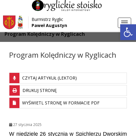
Przejdź do menu
Przejdź do stopki strony
Burmistrz Ryglic
Przejdź do głównej treści strony
Otwórz 
Toggl
Paweł Augustyn
>
>
Strona główna
Galeria
navig
Program Kolędniczy w Ryglicach
Program Kolędniczy w Ryglicach
CZYTAJ ARTYKUŁ (LEKTOR)
DRUKUJ STRONĘ
WYŚWIETL STRONĘ W FORMACIE PDF
27 stycznia 2025
W niedzielę 26 stycznia w Spichlerzu Dworskim