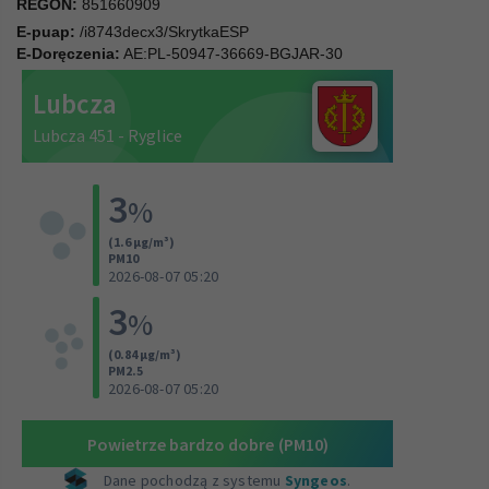
REGON:
851660909
E-puap:
/i8743decx3/SkrytkaESP
E-Doręczenia:
AE:PL-50947-36669-BGJAR-30