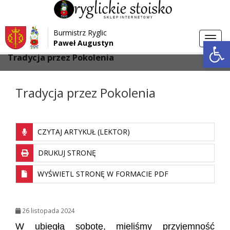
Przejdź do menu
Przejdź do stopki strony
Burmistrz Ryglic
Przejdź do głównej treści strony
Otwórz 
Toggl
Paweł Augustyn
>
>
Strona główna
Galeria
navig
Tradycja przez Pokolenia
Tradycja przez Pokolenia
CZYTAJ ARTYKUŁ (LEKTOR)
DRUKUJ STRONĘ
WYŚWIETL STRONĘ W FORMACIE PDF
26 listopada 2024
W ubiegłą sobotę, mieliśmy przyjemność