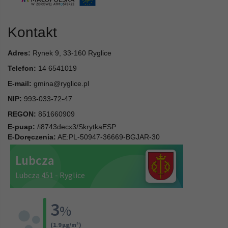
Kontakt
Adres:
Rynek 9, 33-160 Ryglice
Telefon:
14 6541019
E-mail:
gmina@ryglice.pl
NIP:
993-033-72-47
REGON:
851660909
E-puap:
/i8743decx3/SkrytkaESP
E-Doręczenia:
AE:PL-50947-36669-BGJAR-30