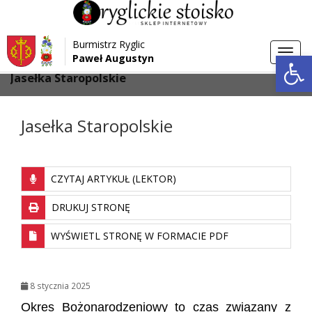
Przejdź do menu
Przejdź do stopki strony
Burmistrz Ryglic
Przejdź do głównej treści strony
Otwórz 
Toggl
Paweł Augustyn
>
>
Strona główna
Galeria
navig
Jasełka Staropolskie
Jasełka Staropolskie
CZYTAJ ARTYKUŁ (LEKTOR)
DRUKUJ STRONĘ
WYŚWIETL STRONĘ W FORMACIE PDF
8 stycznia 2025
Okres Bożonarodzeniowy to czas związany z