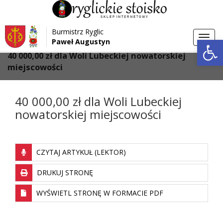
Przejdź do menu
Przejdź do stopki strony
Burmistrz Ryglic
Przejdź do głównej treści strony
Otwórz 
Toggl
Paweł Augustyn
>
>
Strona główna
Galeria
navig
40 000,00 zł dla Woli Lubeckiej nowatorskiej
miejscowości
40 000,00 zł dla Woli Lubeckiej
nowatorskiej miejscowości
CZYTAJ ARTYKUŁ (LEKTOR)
DRUKUJ STRONĘ
WYŚWIETL STRONĘ W FORMACIE PDF