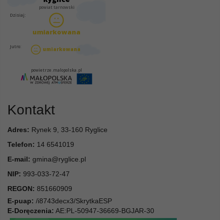
Kontakt
Adres:
Rynek 9, 33-160 Ryglice
Telefon:
14 6541019
E-mail:
gmina@ryglice.pl
NIP:
993-033-72-47
REGON:
851660909
E-puap:
/i8743decx3/SkrytkaESP
E-Doręczenia:
AE:PL-50947-36669-BGJAR-30