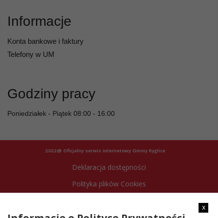
Informacje
Konta bankowe i faktury
Telefony w UM
Godziny pracy
Poniedziałek - Piątek 08:00 - 16:00
2022@ Oficjalny serwis internetowy Gminy Ryglice
Deklaracja dostępności
Polityka plików Cookies
Archiwum strony
x