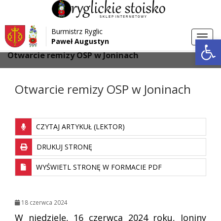
Przejdź do menu
Przejdź do stopki strony
Burmistrz Ryglic
Przejdź do głównej treści strony
Otwórz 
Toggl
Paweł Augustyn
>
>
Strona główna
Galeria
navig
Otwarcie remizy OSP w Joninach
Otwarcie remizy OSP w Joninach
CZYTAJ ARTYKUŁ (LEKTOR)
DRUKUJ STRONĘ
WYŚWIETL STRONĘ W FORMACIE PDF
18 czerwca 2024
W niedzielę, 16 czerwca 2024 roku, Joniny