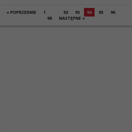
« POPRZEDNIE
1
…
92
93
94
95
96
…
98
NASTĘPNE »