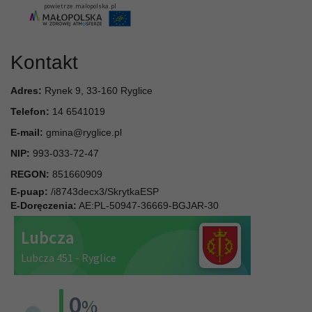
Kontakt
Adres:
Rynek 9, 33-160 Ryglice
Telefon:
14 6541019
E-mail:
gmina@ryglice.pl
NIP:
993-033-72-47
REGON:
851660909
E-puap:
/i8743decx3/SkrytkaESP
E-Doręczenia:
AE:PL-50947-36669-BGJAR-30