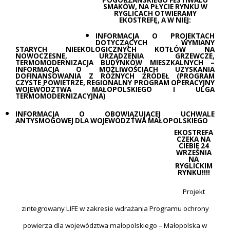
SMAKÓW, NA PŁYCIE RYNKU W
RYGLICACH OTWIERAMY
EKOSTREFĘ, A W NIEJ:
INFORMACJA O PROJEKTACH
DOTYCZĄCYCH WYMIANY
STARYCH NIEEKOLOGICZNYCH KOTŁÓW NA
NOWOCZESNE, URZĄDZENIA GRZEWCZE,
TERMOMODERNIZACJA BUDYNKÓW MIESZKALNYCH –
INFORMACJA O MOŻLIWOŚCIACH UZYSKANIA
DOFINANSOWANIA Z RÓŻNYCH ŹRÓDEŁ (PROGRAM
CZYSTE POWIETRZE, REGIONALNY PROGRAM OPERACYJNY
WOJEWÓDZTWA MAŁOPOLSKIEGO I ULGA
TERMOMODERNIZACYJNA)
INFORMACJA O OBOWIĄZUJĄCEJ UCHWALE
ANTYSMOGOWEJ DLA WOJEWÓDZTWA MAŁOPOLSKIEGO
EKOSTREFA
CZEKA NA
CIEBIE 24
WRZEŚNIA
NA
RYGLICKIM
RYNKU!!!!
Projekt
zintegrowany LIFE w zakresie wdrażania Programu ochrony
powierza dla województwa małopolskiego – Małopolska w