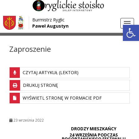
Przejdź do menu
Przejdź do stopki strony
Burmistrz Ryglic
Przejdź do głównej treści strony
Otwórz 
Toggl
Paweł Augustyn
>
>
Strona główna
Aktualności
Zaproszenie
navig
Zaproszenie
CZYTAJ ARTYKUŁ (LEKTOR)
DRUKUJ STRONĘ
WYŚWIETL STRONĘ W FORMACIE PDF
23 września 2022
DRODZY MIESZKAŃCY
24 WRZEŚNIA PODCZAS
POGÓRZAŃSKIEGO FESTIWALU