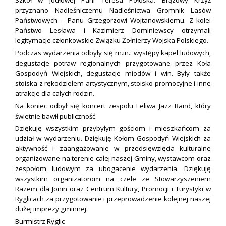
przyznano Nadleśniczemu Nadleśnictwa Gromnik Lasów
Państwowych – Panu Grzegorzowi Wojtanowskiemu. Z kolei
Państwo Lesława i Kazimierz Dominiewscy otrzymali
legitymacje członkowskie Związku Żołnierzy Wojska Polskiego.
Podczas wydarzenia odbyły się m.in.: występy kapel ludowych,
degustacje potraw regionalnych przygotowane przez Koła
Gospodyń Wiejskich, degustacje miodów i win. Były także
stoiska z rękodziełem artystycznym, stoisko promocyjne i inne
atrakcje dla całych rodzin.
Na koniec odbył się koncert zespołu Leliwa Jazz Band, który
świetnie bawił publiczność.
Dziękuję wszystkim przybyłym gościom i mieszkańcom za
udział w wydarzeniu. Dziękuję Kołom Gospodyń Wiejskich za
aktywność i zaangażowanie w przedsięwzięcia kulturalne
organizowane na terenie całej naszej Gminy, wystawcom oraz
zespołom ludowym za ubogacenie wydarzenia. Dziękuję
wszystkim organizatorom na czele ze Stowarzyszeniem
Razem dla Jonin oraz Centrum Kultury, Promocji i Turystyki w
Ryglicach za przygotowanie i przeprowadzenie kolejnej naszej
dużej imprezy gminnej.
Burmistrz Ryglic