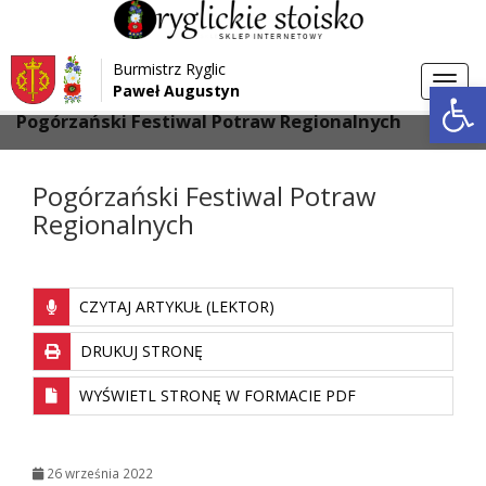
Przejdź do menu
Przejdź do stopki strony
Burmistrz Ryglic
Przejdź do głównej treści strony
Otwórz 
Toggl
Paweł Augustyn
>
>
Strona główna
Aktualności
navig
Pogórzański Festiwal Potraw Regionalnych
Pogórzański Festiwal Potraw
Regionalnych
CZYTAJ ARTYKUŁ (LEKTOR)
DRUKUJ STRONĘ
WYŚWIETL STRONĘ W FORMACIE PDF
26 września 2022