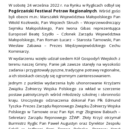
W sobotę 24 września 2022 r. na Rynku w Ryglicach odbył się
Pogórzański Festiwal Potraw Regionalnych
. Wśród gości
byli obecni m.in.: Marszałek Województwa Małopolskiego Pan
Witold Kozłowski, Pan Wojciech Skruch – Wiceprzewodniczący
Sejmiku Małopolskiego, Pani Iwona Gibas reprezentująca
Europoseł Beatę Szydło – Członek Zarządu Województwa
Małopolskiego, Pan Roman Łucarz – Starosta Tarnowski, Pan
Wiesław Zabawa – Prezes Międzywojewódzkiego Cechu
Kominiarzy.
W wydarzeniu wzięło udział siedem Kół Gospodyń Wiejskich z
terenu naszej Gminy. Panie jak zawsze stanęły na wysokości
zadania i przygotowały pyszne, tradycyjne potrawy regionalne,
a ich stoiskach cieszyły się ogromnym zainteresowaniem.
Jednym z punktów wydarzenia było uhonorowanie Krzyżami
Związku Żołnierzy Wojska Polskiego za wkład w szerzenie
postaw patriotycznych wśród młodzieży szkolnej i obronności
kraju. Uroczystego odznaczenia dokonał Pan Płk Edmund
Tyszka- Prezes Zarządu Rejonowego Związku Żołnierzy Wojska
Polskiego w Tarnowie oraz Pan Kpt. mgr Zbigniew Babiuch –
Sekretarz Zarządu Rejonowego ZŻWP. Złoty Krzyż otrzymał
Burmistrz Ryglic Pan Paweł Augustyn oraz Dyrektor Zespołu
Szkół w Jodłowej Pani Teresa Połoska. Brązowy Krzyż