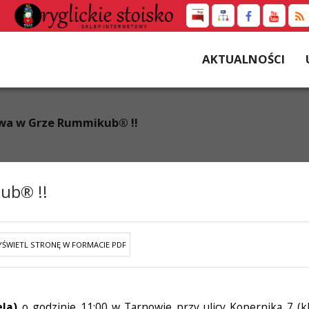
AKTUALNOŚCI
owa w Grze Rummikub® !!
ub® !!
ŚWIETL STRONĘ W FORMACIE PDF
ela)
o godzinie 11:00 w Tarnowie przy ulicy Kopernika 7 (