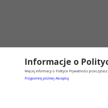
Informacje o Polity
Deklaracja d
2022@ Oficjalny serwis internetowy Gminy Ryglice
Więcej informacji o Polityce Prywatności przeczytas
Przypomnij później
Akceptuj