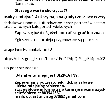
Rummikub.
Dlaczego warto skorzystać?
osoby z miejsc 1-4 otrzymają nagrody rzeczowe w zwyc
dodatkowe upominki ufundowane przez partnerów zostaną 
także w różnych kategoriach wiekowych.
Zapisz się już dziś jeżeli potrafisz grać lub 
Zgłoszenia do turnieju przyjmowane są poprzez:
Grupa Fani Rummikub na FB
https://docs.google.com/forms/d/e/1FAIpQLSegil3J4p
lub poprzez kod QR:
Udział w turnieju jest BEZPŁATNY.
Zapewniamy poczęstunek i dobrą zabawę !
Liczba miejsc ograniczona.
Szczegółowe informacje o turnieju można uzysk
telefonicznie: 883542567
mailowo:
artur.pirog0708@gmail.com