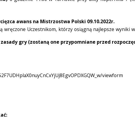
ięzca awans na Mistrzostwa Polski 09.10.2022r.
wręczone Uczestnikom, którzy osiągną najlepsze wyniki w 
znasz zasady gry (zostaną one przypomniane przed rozpoc
-n4G52F7UDHplaX0nuyCnCxYjUj8EgvOPDXGQW_w/viewform
ać: