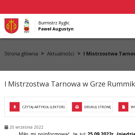
Burmistrz Ryglic
Paweł Augustyn
Przejdź do menu
Przejdź do stopki strony
Przejdź do głównej treści strony
>
>
Strona główna
Aktualności
I Mistrzostwa Tarn
I Mistrzostwa Tarnowa w Grze Rummik
CZYTAJ ARTYKUŁ (LEKTOR)
DRUKUJ STRONĘ
WY
20 września 2022
Miło mi poinformować, że już
25.09.2022r. (niedzi