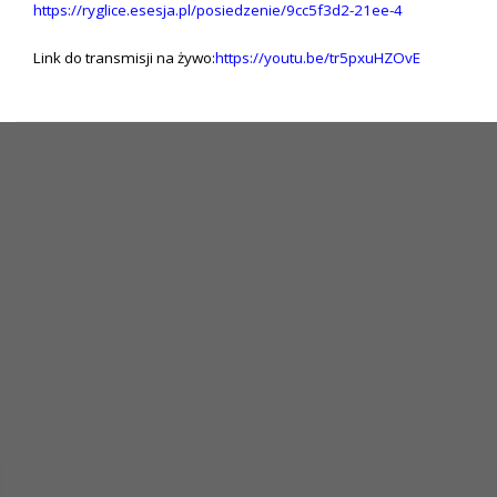
https://ryglice.esesja.pl/posiedzenie/9cc5f3d2-21ee-4
Link do transmisji na żywo:
https://youtu.be/tr5pxuHZOvE