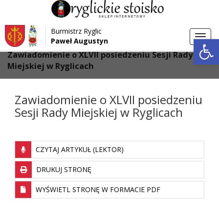
Przejdź do menu
Przejdź do stopki strony
Burmistrz Ryglic
Przejdź do głównej treści strony
Otwórz 
Toggl
Paweł Augustyn
>
>
Strona główna
Aktualności
navig
Zawiadomienie o XLVII posiedzeniu Sesji Rady
Miejskiej w Ryglicach
Zawiadomienie o XLVII posiedzeniu
Sesji Rady Miejskiej w Ryglicach
CZYTAJ ARTYKUŁ (LEKTOR)
DRUKUJ STRONĘ
WYŚWIETL STRONĘ W FORMACIE PDF