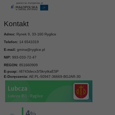
Kontakt
Adres:
Rynek 9, 33-160 Ryglice
Telefon:
14 6541019
E-mail:
gmina@ryglice.pl
NIP:
993-033-72-47
REGON:
851660909
E-puap:
/i8743decx3/SkrytkaESP
E-Doręczenia:
AE:PL-50947-36669-BGJAR-30