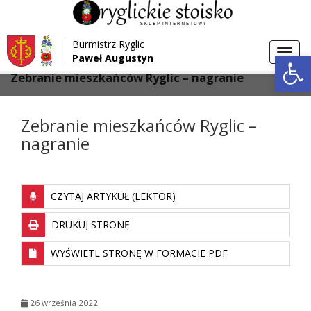
Przejdź do menu
Przejdź do stopki strony
Burmistrz Ryglic
Przejdź do głównej treści strony
Otwórz 
Toggl
Paweł Augustyn
>
>
Strona główna
Aktualności
navig
Zebranie mieszkańców Ryglic – nagranie
Zebranie mieszkańców Ryglic –
nagranie
CZYTAJ ARTYKUŁ (LEKTOR)
DRUKUJ STRONĘ
WYŚWIETL STRONĘ W FORMACIE PDF
26 września 2022