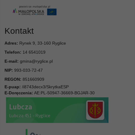
Kontakt
Adres:
Rynek 9, 33-160 Ryglice
Telefon:
14 6541019
E-mail:
gmina@ryglice.pl
NIP:
993-033-72-47
REGON:
851660909
E-puap:
/i8743decx3/SkrytkaESP
E-Doręczenia:
AE:PL-50947-36669-BGJAR-30