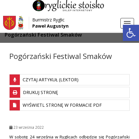
Przejdź do menu
Przejdź do stopki strony
Burmistrz Ryglic
Przejdź do głównej treści strony
Otwórz 
Toggl
Paweł Augustyn
>
>
Strona główna
Aktualności
navig
Pogórzański Festiwal Smaków
Pogórzański Festiwal Smaków
CZYTAJ ARTYKUŁ (LEKTOR)
DRUKUJ STRONĘ
WYŚWIETL STRONĘ W FORMACIE PDF
23 września 2022
W sobotę 24 września w Ryglicach odbędzie się Pogórzański