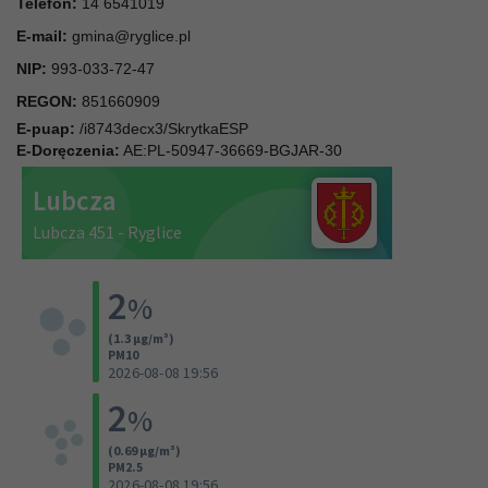
Telefon:
14 6541019
E-mail:
gmina@ryglice.pl
NIP:
993-033-72-47
REGON:
851660909
E-puap:
/i8743decx3/SkrytkaESP
E-Doręczenia:
AE:PL-50947-36669-BGJAR-30