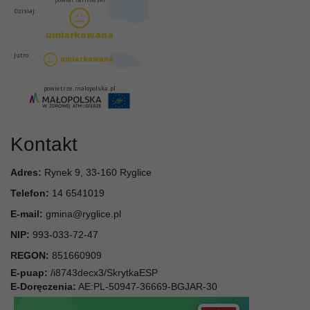
Kontakt
Adres:
Rynek 9, 33-160 Ryglice
Telefon:
14 6541019
E-mail:
gmina@ryglice.pl
NIP:
993-033-72-47
REGON:
851660909
E-puap:
/i8743decx3/SkrytkaESP
E-Doręczenia:
AE:PL-50947-36669-BGJAR-30