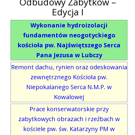
Odbudowy Zabytków –
Edycja I
Wykonanie hydroizolacji
fundamentów neogotyckiego
kościoła pw. Najświętszego Serca
Pana Jezusa w Lubczy
Remont dachu, rynien oraz odeskowania
zewnętrznego Kościoła pw.
Niepokalanego Serca N.M.P. w
Kowalowej
Prace konserwatorskie przy
zabytkowych obrazach i rzeźbach w
kościele pw. św. Katarzyny PM w