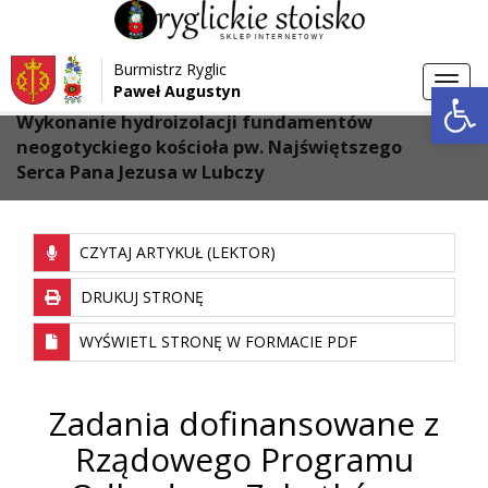
Przejdź do menu
Przejdź do stopki strony
Burmistrz Ryglic
Przejdź do głównej treści strony
Otwórz 
Toggl
Paweł Augustyn
>
Strona główna
navig
Wykonanie hydroizolacji fundamentów
neogotyckiego kościoła pw. Najświętszego
Serca Pana Jezusa w Lubczy
CZYTAJ ARTYKUŁ (LEKTOR)
DRUKUJ STRONĘ
WYŚWIETL STRONĘ W FORMACIE PDF
Zadania dofinansowane z
Rządowego Programu