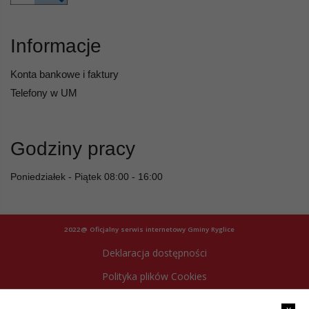
Informacje
Konta bankowe i faktury
Telefony w UM
Godziny pracy
Poniedziałek - Piątek 08:00 - 16:00
2022@ Oficjalny serwis internetowy Gminy Ryglice
Deklaracja dostępności
Polityka plików Cookies
Archiwum strony