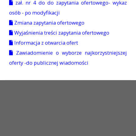
zał. nr 4 do do zapytania ofertowego- wykaz
osób - po modyfikacji
Zmiana zapytania ofertowego
Wyjaśnienia treści zapytania ofertowego
Informacja z otwarcia ofert
Zawiadomienie o wyborze najkorzystniejszej
oferty -do publicznej wiadomości