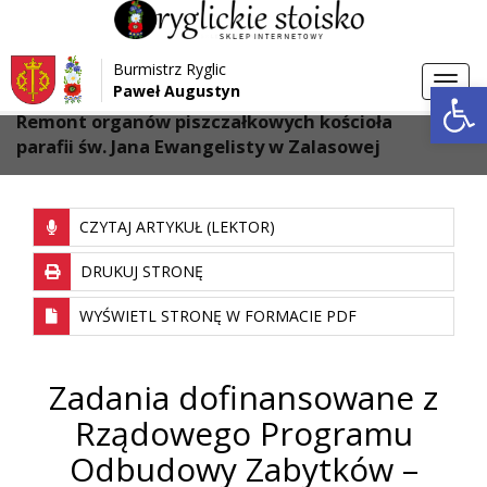
Przejdź do menu
Przejdź do stopki strony
Burmistrz Ryglic
Przejdź do głównej treści strony
Otwórz 
Toggl
Paweł Augustyn
>
Strona główna
navig
Remont organów piszczałkowych kościoła
parafii św. Jana Ewangelisty w Zalasowej
CZYTAJ ARTYKUŁ (LEKTOR)
DRUKUJ STRONĘ
WYŚWIETL STRONĘ W FORMACIE PDF
Zadania dofinansowane z
Rządowego Programu
Odbudowy Zabytków –