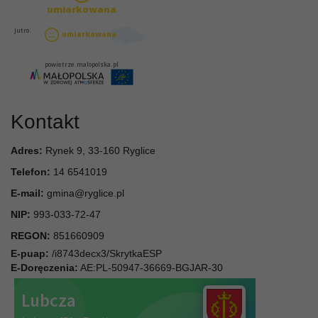
Kontakt
Adres:
Rynek 9, 33-160 Ryglice
Telefon:
14 6541019
E-mail:
gmina@ryglice.pl
NIP:
993-033-72-47
REGON:
851660909
E-puap:
/i8743decx3/SkrytkaESP
E-Doręczenia:
AE:PL-50947-36669-BGJAR-30