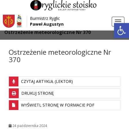
Przejdź do menu
Przejdź do stopki strony
Burmistrz Ryglic
Przejdź do głównej treści strony
Otwórz 
Toggl
Paweł Augustyn
>
>
Strona główna
Aktualności
navig
Ostrzeżenie meteorologiczne Nr 370
Ostrzeżenie meteorologiczne Nr
370
CZYTAJ ARTYKUŁ (LEKTOR)
DRUKUJ STRONĘ
WYŚWIETL STRONĘ W FORMACIE PDF
24 października 2024