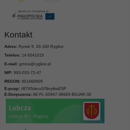
Kontakt
Adres:
Rynek 9, 33-160 Ryglice
Telefon:
14 6541019
E-mail:
gmina@ryglice.pl
NIP:
993-033-72-47
REGON:
851660909
E-puap:
/i8743decx3/SkrytkaESP
E-Doręczenia:
AE:PL-50947-36669-BGJAR-30