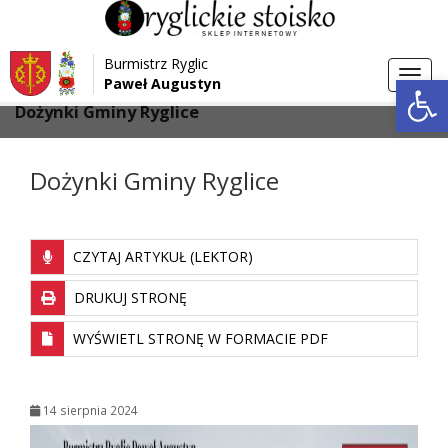
Przejdź do menu
Przejdź do stopki strony
Burmistrz Ryglic
Przejdź do głównej treści strony
Otwórz 
Toggl
Paweł Augustyn
>
>
Strona główna
Aktualności
navig
Dożynki Gminy Ryglice
Dożynki Gminy Ryglice
CZYTAJ ARTYKUŁ (LEKTOR)
DRUKUJ STRONĘ
WYŚWIETL STRONĘ W FORMACIE PDF
14 sierpnia 2024