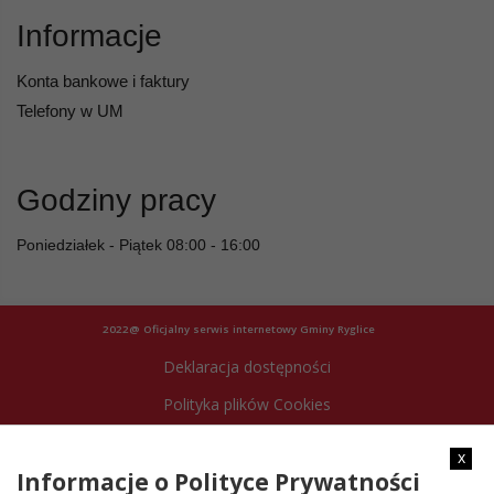
Informacje
Konta bankowe i faktury
Telefony w UM
Godziny pracy
Poniedziałek - Piątek 08:00 - 16:00
2022@ Oficjalny serwis internetowy Gminy Ryglice
Deklaracja dostępności
Polityka plików Cookies
Archiwum strony
x
Informacje o Polityce Prywatności