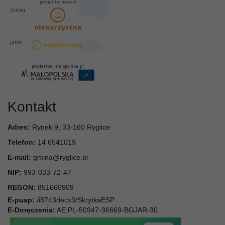
Kontakt
Adres:
Rynek 9, 33-160 Ryglice
Telefon:
14 6541019
E-mail:
gmina@ryglice.pl
NIP:
993-033-72-47
REGON:
851660909
E-puap:
/i8743decx3/SkrytkaESP
E-Doręczenia:
AE:PL-50947-36669-BGJAR-30