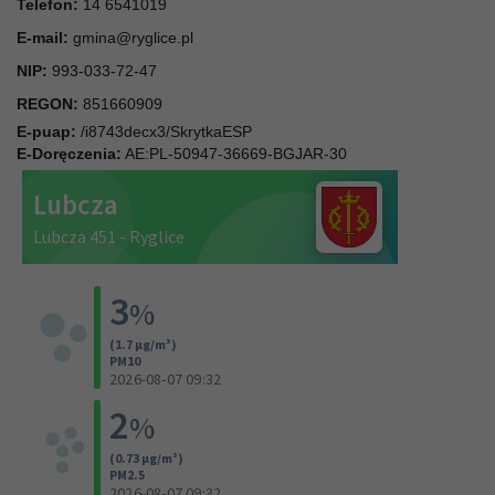
Telefon:
14 6541019
E-mail:
gmina@ryglice.pl
NIP:
993-033-72-47
REGON:
851660909
E-puap:
/i8743decx3/SkrytkaESP
E-Doręczenia:
AE:PL-50947-36669-BGJAR-30