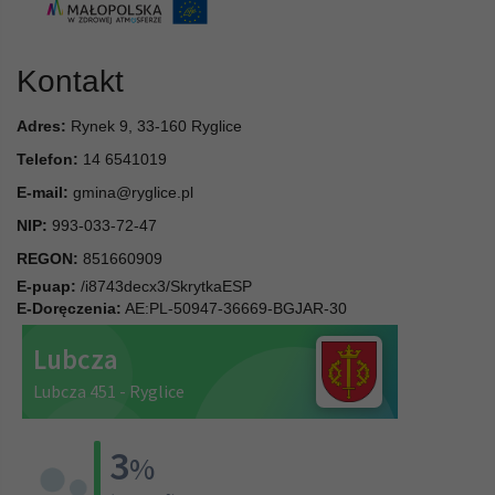
Kontakt
Adres:
Rynek 9, 33-160 Ryglice
Telefon:
14 6541019
E-mail:
gmina@ryglice.pl
NIP:
993-033-72-47
REGON:
851660909
E-puap:
/i8743decx3/SkrytkaESP
E-Doręczenia:
AE:PL-50947-36669-BGJAR-30