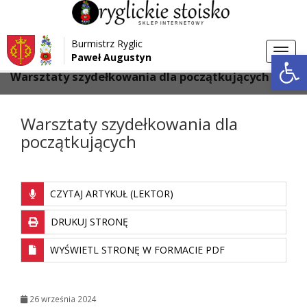
Przejdź do menu
Przejdź do stopki strony
Burmistrz Ryglic
Przejdź do głównej treści strony
Otwórz 
Toggl
Paweł Augustyn
>
>
Strona główna
Aktualności
navig
Warsztaty szydełkowania dla początkujących
Warsztaty szydełkowania dla
początkujących
CZYTAJ ARTYKUŁ (LEKTOR)
DRUKUJ STRONĘ
WYŚWIETL STRONĘ W FORMACIE PDF
26 września 2024