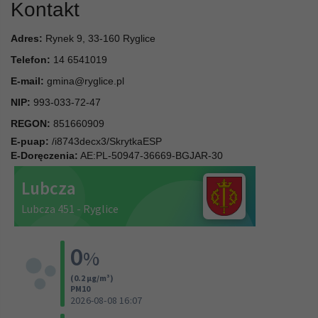
Kontakt
Adres:
Rynek 9, 33-160 Ryglice
Telefon:
14 6541019
E-mail:
gmina@ryglice.pl
NIP:
993-033-72-47
REGON:
851660909
E-puap:
/i8743decx3/SkrytkaESP
E-Doręczenia:
AE:PL-50947-36669-BGJAR-30