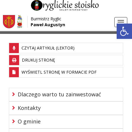
Przejdź do menu
Przejdź do stopki strony
Burmistrz Ryglic
Przejdź do głównej treści strony
Otwórz 
Toggl
Paweł Augustyn
>
Strona główna
Inwestycje
navig
CZYTAJ ARTYKUŁ (LEKTOR)
DRUKUJ STRONĘ
WYŚWIETL STRONĘ W FORMACIE PDF
Dlaczego warto tu zainwestować
Kontakty
O gminie