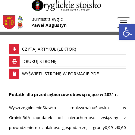
Przejdź do menu
Przejdź do stopki strony
Burmistrz Ryglic
Przejdź do głównej treści strony
Otwórz 
Toggl
Paweł Augustyn
>
Strona główna
Gospodarka
navig
CZYTAJ ARTYKUŁ (LEKTOR)
DRUKUJ STRONĘ
WYŚWIETL STRONĘ W FORMACIE PDF
Podatki dla przedsiębiorców obowiązujące w 2021 r.
WyszczególnienieStawka maksymalnaStawka w
GminieRóżnicapodatek od nieruchomości związany z
prowadzeniem działalności gospodarczej – grunty0,99 zł0,60