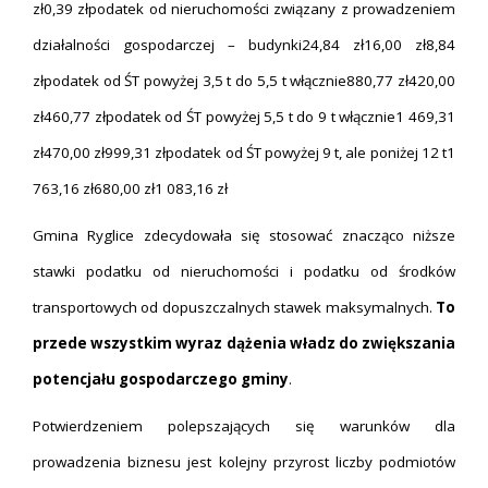
zł0,39 złpodatek od nieruchomości związany z prowadzeniem
działalności gospodarczej – budynki24,84 zł16,00 zł8,84
złpodatek od ŚT powyżej 3,5 t do 5,5 t włącznie880,77 zł420,00
zł460,77 złpodatek od ŚT powyżej 5,5 t do 9 t włącznie1 469,31
zł470,00 zł999,31 złpodatek od ŚT powyżej 9 t, ale poniżej 12 t1
763,16 zł680,00 zł1 083,16 zł
Gmina Ryglice zdecydowała się stosować znacząco niższe
stawki podatku od nieruchomości i podatku od środków
transportowych od dopuszczalnych stawek maksymalnych.
To
przede wszystkim
wyraz dążenia władz do zwiększania
potencjału gospodarczego
g
miny
.
Potwierdzeniem polepszających się warunków dla
prowadzenia biznesu jest kolejny przyrost liczby podmiotów