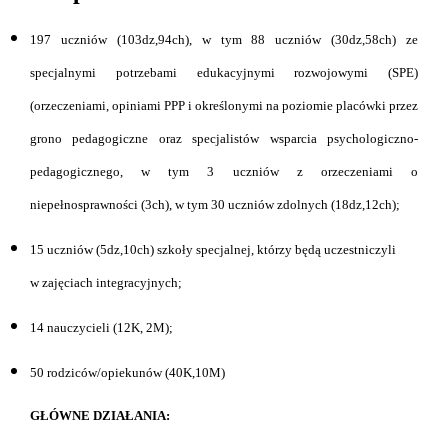
197 uczniów (103dz,94ch), w tym 88 uczniów (30dz,58ch) ze
specjalnymi potrzebami edukacyjnymi rozwojowymi (SPE)
(orzeczeniami, opiniami PPP i określonymi na poziomie placówki przez
grono pedagogiczne oraz specjalistów wsparcia psychologiczno-
pedagogicznego, w tym 3 uczniów z orzeczeniami o
niepełnosprawności (3ch), w tym 30 uczniów zdolnych (18dz,12ch);
15 uczniów (5dz,10ch) szkoły specjalnej, którzy będą uczestniczyli
w zajęciach integracyjnych;
14 nauczycieli (12K, 2M);
50 rodziców/opiekunów (40K,10M)
GŁÓWNE
DZIAŁANIA: