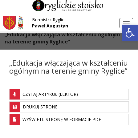
Przejdź do menu
Przejdź do stopki strony
Burmistrz Ryglic
Przejdź do głównej treści strony
Otwórz 
Toggl
Paweł Augustyn
>
>
Strona główna
Aktualności
navig
„Edukacja włączająca w kształceniu ogólnym
na terenie gminy Ryglice”
„Edukacja włączająca w kształceniu
ogólnym na terenie gminy Ryglice”
CZYTAJ ARTYKUŁ (LEKTOR)
DRUKUJ STRONĘ
WYŚWIETL STRONĘ W FORMACIE PDF