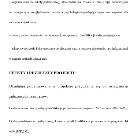
–
wsparcie uczniów szkoły podstawowej, które będzie realizowane w formie zajęć dodatkowych
ze szczególnym uwzględnieniem wsparcia psychologiczno-pedagogicznego oraz wsparcia dla
rodziców i opiekunów;
– podnoszenie świadomości, umiejętności, kompetencji i kwalifikacji kadry pedagogicznej;
– zakup wyposażenia i dostosowanie pomieszczeń wraz z poprawą dostępności architektonicznej
w ramach edukacji włączającej;
EFEKTY I REZULTATY PROJEKTU:
Działania podejmowane w projekcie przyczynią się do
osiągnięcia
założonych
rezultatów:
Liczba uczniów, którzy nabędą kwalifikacje po opuszczeniu programu: 192 uczniów (98K,94M);
Liczba przedstawicieli kadry szkoły, którzy uzyskali kwalifikacje po opuszczeniu programu: 14
osób (12K,2M);