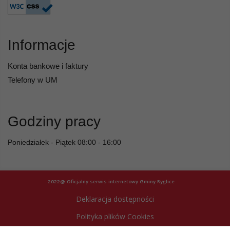
Informacje
Konta bankowe i faktury
Telefony w UM
Godziny pracy
Poniedziałek - Piątek 08:00 - 16:00
2022@ Oficjalny serwis internetowy Gminy Ryglice
Deklaracja dostępności
Polityka plików Cookies