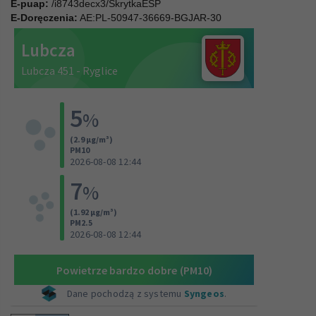
E-puap:
/i8743decx3/SkrytkaESP
E-Doręczenia:
AE:PL-50947-36669-BGJAR-30