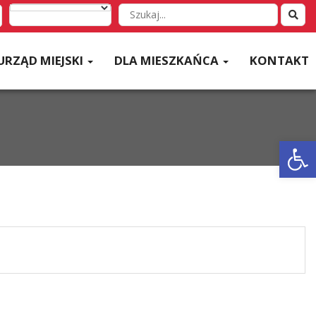
Wyszukaj
w
serwisie
URZĄD MIEJSKI
DLA MIESZKAŃCA
KONTAKT
Otwórz 