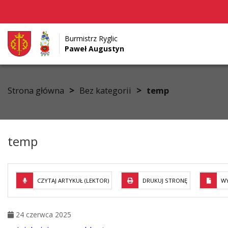
Burmistrz Ryglic
Paweł Augustyn
Przejdź do menu
Przejdź do stopki strony
Przejdź do głównej treści strony
>
>
Strona główna
Bez kategorii
temp
temp
CZYTAJ ARTYKUŁ (LEKTOR)
DRUKUJ STRONĘ
WY
24 czerwca 2025