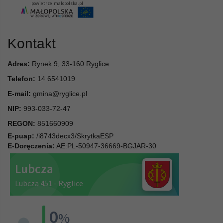
Kontakt
Adres:
Rynek 9, 33-160 Ryglice
Telefon:
14 6541019
E-mail:
gmina@ryglice.pl
NIP:
993-033-72-47
REGON:
851660909
E-puap:
/i8743decx3/SkrytkaESP
E-Doręczenia:
AE:PL-50947-36669-BGJAR-30