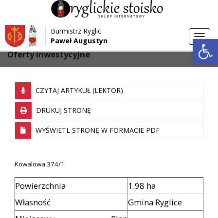
Przejdź do menu
Przejdź do stopki strony
Burmistrz Ryglic
Przejdź do głównej treści strony
Otwórz 
Toggl
Paweł Augustyn
>
>
Strona główna
Inwestycje
navig
Oferty inwestycyjne
CZYTAJ ARTYKUŁ (LEKTOR)
DRUKUJ STRONĘ
WYŚWIETL STRONĘ W FORMACIE PDF
Kowalowa 374/1
Powierzchnia
1.98 ha
Własność
Gmina Ryglice