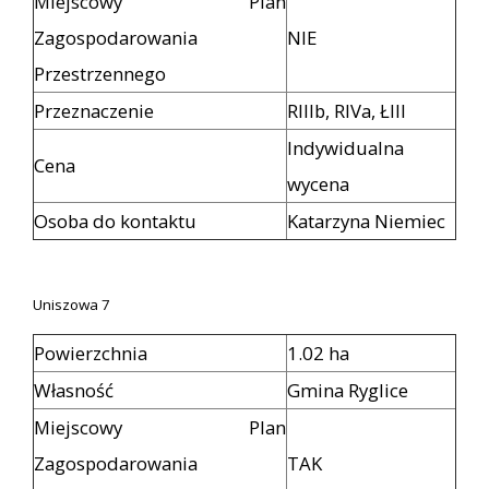
Miejscowy Plan
Zagospodarowania
NIE
Przestrzennego
Przeznaczenie
RIIIb, RIVa, ŁIII
Indywidualna
Cena
wycena
Osoba do kontaktu
Katarzyna Niemiec
Uniszowa 7
Powierzchnia
1.02 ha
Własność
Gmina Ryglice
Miejscowy Plan
Zagospodarowania
TAK