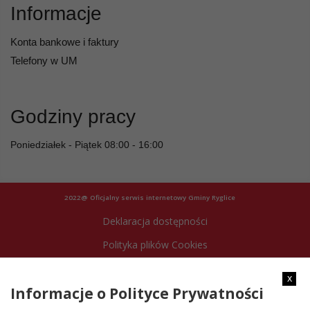
Informacje
Konta bankowe i faktury
Telefony w UM
Godziny pracy
Poniedziałek - Piątek 08:00 - 16:00
2022@ Oficjalny serwis internetowy Gminy Ryglice
Deklaracja dostępności
Polityka plików Cookies
Archiwum strony
x
Informacje o Polityce Prywatności