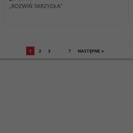
„ROZWIŃ SKRZYDŁA”
1
2
3
…
7
NASTĘPNE »