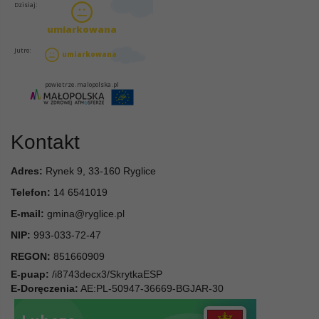
Kontakt
Adres:
Rynek 9, 33-160 Ryglice
Telefon:
14 6541019
E-mail:
gmina@ryglice.pl
NIP:
993-033-72-47
REGON:
851660909
E-puap:
/i8743decx3/SkrytkaESP
E-Doręczenia:
AE:PL-50947-36669-BGJAR-30