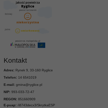
Kontakt
Adres:
Rynek 9, 33-160 Ryglice
Telefon:
14 6541019
E-mail:
gmina@ryglice.pl
NIP:
993-033-72-47
REGON:
851660909
E-puap:
/i8743decx3/SkrytkaESP