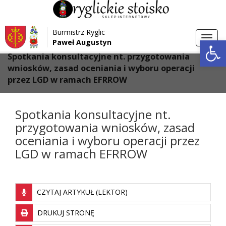
Przejdź do menu
Przejdź do stopki strony
Burmistrz Ryglic
Przejdź do głównej treści strony
Otwórz 
Toggl
Paweł Augustyn
>
>
Strona główna
Aktualności
navig
Spotkania konsultacyjne nt. przygotowania
wniosków, zasad oceniania i wyboru operacji
przez LGD w ramach EFRROW
Spotkania konsultacyjne nt.
przygotowania wniosków, zasad
oceniania i wyboru operacji przez
LGD w ramach EFRROW
CZYTAJ ARTYKUŁ (LEKTOR)
DRUKUJ STRONĘ