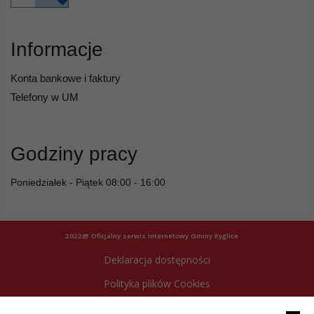
Informacje
Konta bankowe i faktury
Telefony w UM
Godziny pracy
Poniedziałek - Piątek 08:00 - 16:00
2022@ Oficjalny serwis internetowy Gminy Ryglice
Deklaracja dostępności
Polityka plików Cookies
Archiwum strony