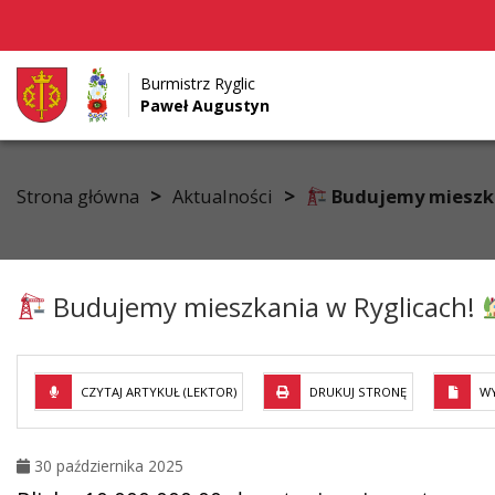
Burmistrz Ryglic
Paweł Augustyn
Przejdź do menu
Przejdź do stopki strony
Przejdź do głównej treści strony
>
>
Strona główna
Aktualności
Budujemy mieszka
Budujemy mieszkania w Ryglicach!
CZYTAJ ARTYKUŁ (LEKTOR)
DRUKUJ STRONĘ
WY
30 października 2025