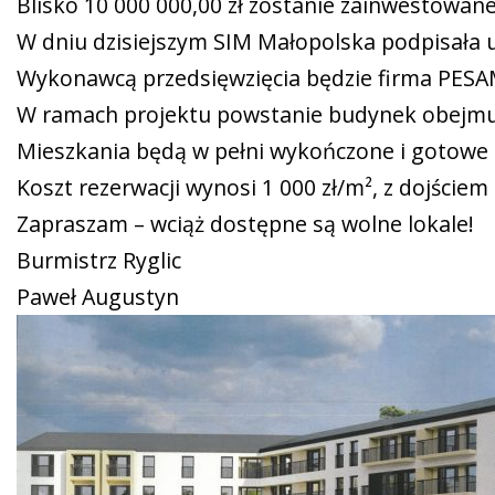
Blisko 10 000 000,00 zł zostanie zainwestowan
W dniu dzisiejszym
SIM Małopolska
podpisała u
Wykonawcą przedsięwzięcia będzie firma PESA
W ramach projektu powstanie budynek obejmują
Mieszkania będą w pełni wykończone i gotowe 
Koszt rezerwacji wynosi 1 000 zł/m², z dojściem
Zapraszam – wciąż dostępne są wolne lokale!
Burmistrz Ryglic
Paweł Augustyn