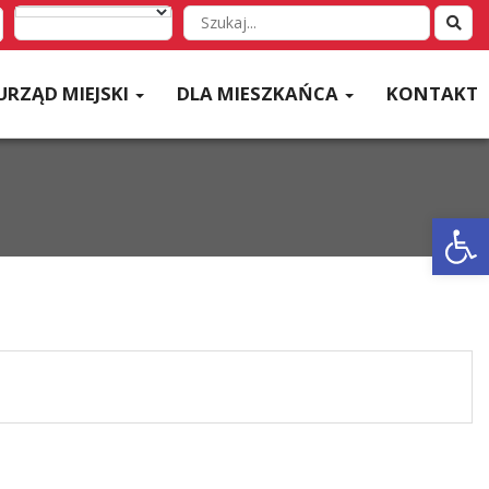
Wyszukaj
w
serwisie
URZĄD MIEJSKI
DLA MIESZKAŃCA
KONTAKT
Otwórz 