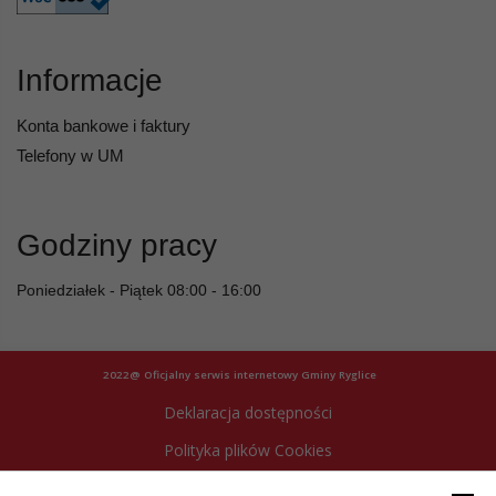
Informacje
Konta bankowe i faktury
Telefony w UM
Godziny pracy
Poniedziałek - Piątek 08:00 - 16:00
2022@ Oficjalny serwis internetowy Gminy Ryglice
Deklaracja dostępności
Polityka plików Cookies
Archiwum strony