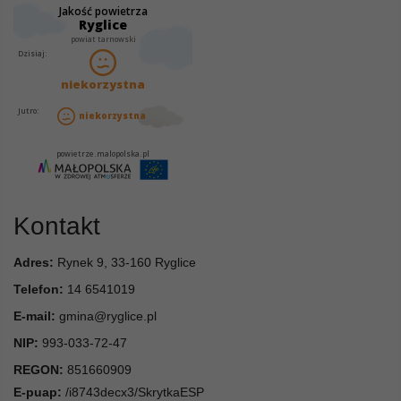
Kontakt
Adres:
Rynek 9, 33-160 Ryglice
Telefon:
14 6541019
E-mail:
gmina@ryglice.pl
NIP:
993-033-72-47
REGON:
851660909
E-puap:
/i8743decx3/SkrytkaESP