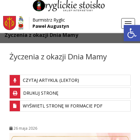
Przejdź do menu
Przejdź do stopki strony
Burmistrz Ryglic
Przejdź do głównej treści strony
Otwórz 
Toggl
Paweł Augustyn
>
>
Strona główna
Aktualności
navig
Życzenia z okazji Dnia Mamy
Życzenia z okazji Dnia Mamy
CZYTAJ ARTYKUŁ (LEKTOR)
DRUKUJ STRONĘ
WYŚWIETL STRONĘ W FORMACIE PDF
26 maja 2026