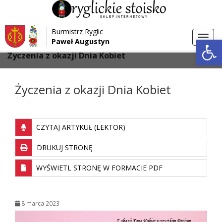
Przejdź do menu
Przejdź do stopki strony
Burmistrz Ryglic
Przejdź do głównej treści strony
Otwórz 
Toggl
Paweł Augustyn
>
>
Strona główna
Aktualności
navig
Życzenia z okazji Dnia Kobiet
Życzenia z okazji Dnia Kobiet
CZYTAJ ARTYKUŁ (LEKTOR)
DRUKUJ STRONĘ
WYŚWIETL STRONĘ W FORMACIE PDF
8 marca 2023