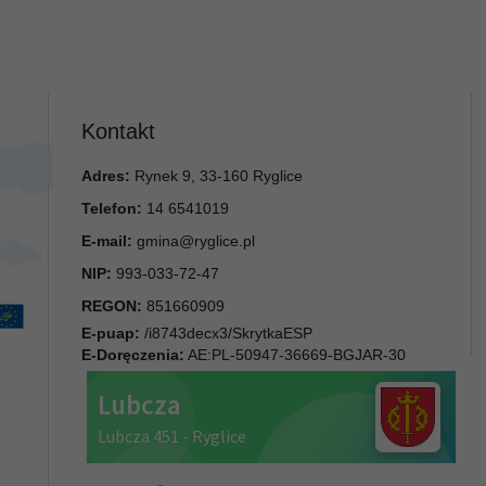
Kontakt
Adres:
Rynek 9, 33-160 Ryglice
Telefon:
14 6541019
E-mail:
gmina@ryglice.pl
NIP:
993-033-72-47
REGON:
851660909
E-puap:
/i8743decx3/SkrytkaESP
E-Doręczenia:
AE:PL-50947-36669-BGJAR-30