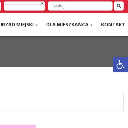
Wyszukaj
w
serwisie
URZĄD MIEJSKI
DLA MIESZKAŃCA
KONTAKT
Otwórz 