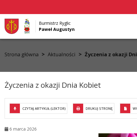
Burmistrz Ryglic
Paweł Augustyn
Przejdź do menu
Przejdź do stopki strony
Przejdź do głównej treści strony
>
>
Strona główna
Aktualności
Życzenia z okazji Dn
Życzenia z okazji Dnia Kobiet
CZYTAJ ARTYKUŁ (LEKTOR)
DRUKUJ STRONĘ
WY
6 marca 2026