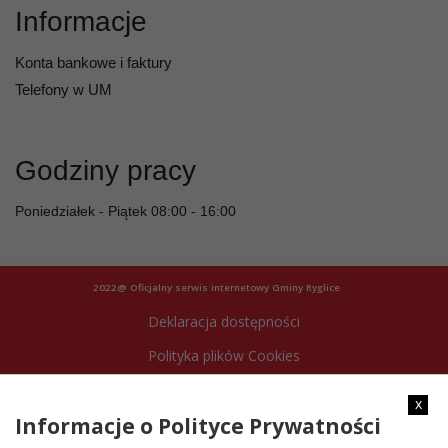
Informacje
Konta bankowe i faktury
Telefony w UM
Godziny pracy
Poniedziałek - Piątek 08:00 - 16:00
2022@ Oficjalny serwis internetowy Gminy Ryglice
Deklaracja dostępności
Polityka plików Cookies
Archiwum strony
x
Informacje o Polityce Prywatności