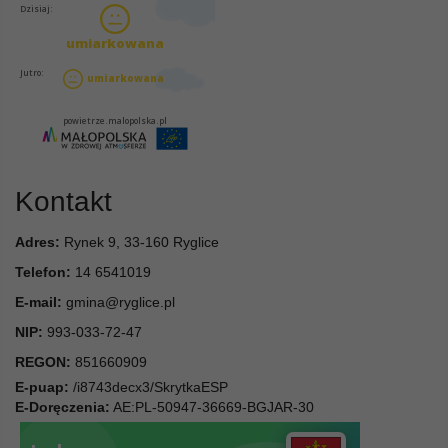
Kontakt
Adres:
Rynek 9, 33-160 Ryglice
Telefon:
14 6541019
E-mail:
gmina@ryglice.pl
NIP:
993-033-72-47
REGON:
851660909
E-puap:
/i8743decx3/SkrytkaESP
E-Doręczenia:
AE:PL-50947-36669-BGJAR-30