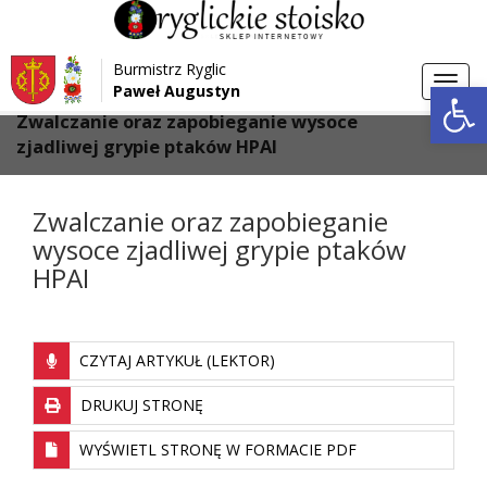
Przejdź do menu
Przejdź do stopki strony
Burmistrz Ryglic
Przejdź do głównej treści strony
Otwórz 
Toggl
Paweł Augustyn
>
>
Strona główna
Aktualności
navig
Zwalczanie oraz zapobieganie wysoce
zjadliwej grypie ptaków HPAI
Zwalczanie oraz zapobieganie
wysoce zjadliwej grypie ptaków
HPAI
CZYTAJ ARTYKUŁ (LEKTOR)
DRUKUJ STRONĘ
WYŚWIETL STRONĘ W FORMACIE PDF