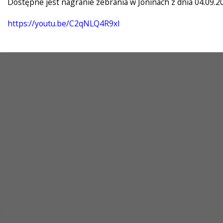
Dostępne jest nagranie zebrania w Joninach z dnia 04.09.2
https://youtu.be/C2qNLQ4R9xI