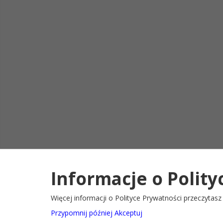
Informacje o Polity
Deklaracja d
2022@ Oficjalny serwis internetowy Gminy Ryglice
Więcej informacji o Polityce Prywatności przeczytas
Przypomnij później
Akceptuj