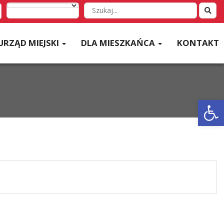
Wyszukaj
w
serwisie
URZĄD MIEJSKI
DLA MIESZKAŃCA
KONTAKT
Otwórz 