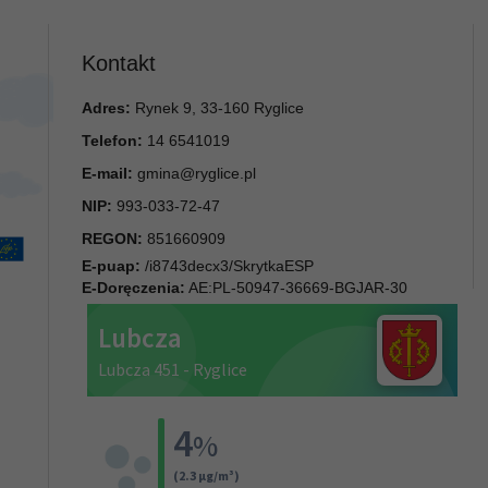
Kontakt
Adres:
Rynek 9, 33-160 Ryglice
Telefon:
14 6541019
E-mail:
gmina@ryglice.pl
NIP:
993-033-72-47
REGON:
851660909
E-puap:
/i8743decx3/SkrytkaESP
E-Doręczenia:
AE:PL-50947-36669-BGJAR-30