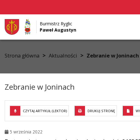
Burmistrz Ryglic
Paweł Augustyn
Przejdź do menu
Przejdź do stopki strony
Przejdź do głównej treści strony
>
>
Strona główna
Aktualności
Zebranie w Joninach
Zebranie w Joninach
CZYTAJ ARTYKUŁ (LEKTOR)
DRUKUJ STRONĘ
WY
5 września 2022