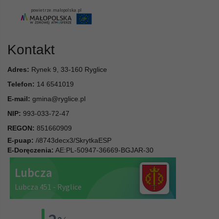
Kontakt
Adres:
Rynek 9, 33-160 Ryglice
Telefon:
14 6541019
E-mail:
gmina@ryglice.pl
NIP:
993-033-72-47
REGON:
851660909
E-puap:
/i8743decx3/SkrytkaESP
E-Doręczenia:
AE:PL-50947-36669-BGJAR-30