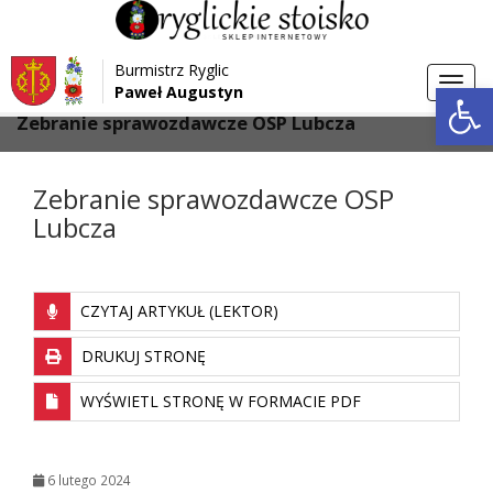
Przejdź do menu
Przejdź do stopki strony
Burmistrz Ryglic
Przejdź do głównej treści strony
Otwórz 
Toggl
Paweł Augustyn
>
>
Strona główna
Aktualności
navig
Zebranie sprawozdawcze OSP Lubcza
Zebranie sprawozdawcze OSP
Lubcza
CZYTAJ ARTYKUŁ (LEKTOR)
DRUKUJ STRONĘ
WYŚWIETL STRONĘ W FORMACIE PDF
6 lutego 2024