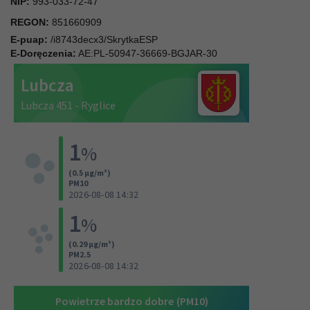
NIP:
993-033-72-47
REGON:
851660909
E-puap:
/i8743decx3/SkrytkaESP
E-Doręczenia:
AE:PL-50947-36669-BGJAR-30