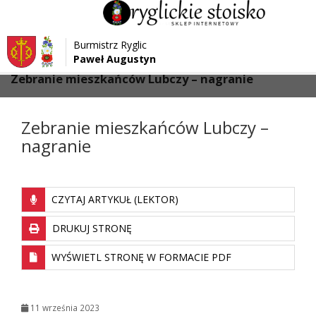
Przejdź do menu
Przejdź do stopki strony
Burmistrz Ryglic
Przejdź do głównej treści strony
Paweł Augustyn
>
>
Strona główna
Aktualności
Zebranie mieszkańców Lubczy – nagranie
Zebranie mieszkańców Lubczy –
nagranie
CZYTAJ ARTYKUŁ (LEKTOR)
DRUKUJ STRONĘ
WYŚWIETL STRONĘ W FORMACIE PDF
11 września 2023