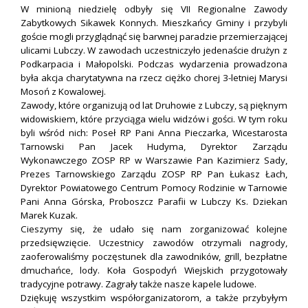
W minioną niedzielę odbyły się VII Regionalne Zawody
Zabytkowych Sikawek Konnych. Mieszkańcy Gminy i przybyli
goście mogli przyglądnąć się barwnej paradzie przemierzającej
ulicami Lubczy. W zawodach uczestniczyło jedenaście drużyn z
Podkarpacia i Małopolski. Podczas wydarzenia prowadzona
była akcja charytatywna na rzecz ciężko chorej 3-letniej Marysi
Mosoń z Kowalowej.
Zawody, które organizują od lat Druhowie z Lubczy, są pięknym
widowiskiem, które przyciąga wielu widzów i gości. W tym roku
byli wśród nich: Poseł RP Pani Anna Pieczarka, Wicestarosta
Tarnowski Pan Jacek Hudyma, Dyrektor Zarządu
Wykonawczego ZOSP RP w Warszawie Pan Kazimierz Sady,
Prezes Tarnowskiego Zarządu ZOSP RP Pan Łukasz Łach,
Dyrektor Powiatowego Centrum Pomocy Rodzinie w Tarnowie
Pani Anna Górska, Proboszcz Parafii w Lubczy Ks. Dziekan
Marek Kuzak.
Cieszymy się, że udało się nam zorganizować kolejne
przedsięwzięcie. Uczestnicy zawodów otrzymali nagrody,
zaoferowaliśmy poczęstunek dla zawodników, grill, bezpłatne
dmuchańce, lody. Koła Gospodyń Wiejskich przygotowały
tradycyjne potrawy. Zagrały także nasze kapele ludowe.
Dziękuję wszystkim współorganizatorom, a także przybyłym