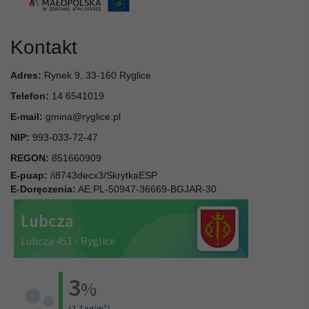
Kontakt
Adres:
Rynek 9, 33-160 Ryglice
Telefon:
14 6541019
E-mail:
gmina@ryglice.pl
NIP:
993-033-72-47
REGON:
851660909
E-puap:
/i8743decx3/SkrytkaESP
E-Doręczenia:
AE:PL-50947-36669-BGJAR-30