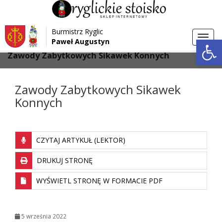
Przejdź do menu
Przejdź do stopki strony
Burmistrz Ryglic
Przejdź do głównej treści strony
Otwórz 
Toggl
Paweł Augustyn
>
>
Strona główna
Aktualności
navig
Zawody Zabytkowych Sikawek Konnych
Zawody Zabytkowych Sikawek
Konnych
CZYTAJ ARTYKUŁ (LEKTOR)
DRUKUJ STRONĘ
WYŚWIETL STRONĘ W FORMACIE PDF
5 września 2022