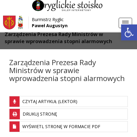
Przejdź do menu
Przejdź do stopki strony
Burmistrz Ryglic
Przejdź do głównej treści strony
Otwórz 
Toggl
Paweł Augustyn
>
>
Strona główna
Aktualności
navig
Zarządzenia Prezesa Rady Ministrów w
sprawie wprowadzenia stopni alarmowych
Zarządzenia Prezesa Rady
Ministrów w sprawie
wprowadzenia stopni alarmowych
CZYTAJ ARTYKUŁ (LEKTOR)
DRUKUJ STRONĘ
WYŚWIETL STRONĘ W FORMACIE PDF