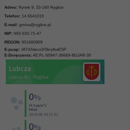
Adres:
Rynek 9, 33-160 Ryglice
Telefon:
14 6541019
E-mail:
gmina@ryglice.pl
NIP:
993-033-72-47
REGON:
851660909
E-puap:
/i8743decx3/SkrytkaESP
E-Doręczenia:
AE:PL-50947-36669-BGJAR-30