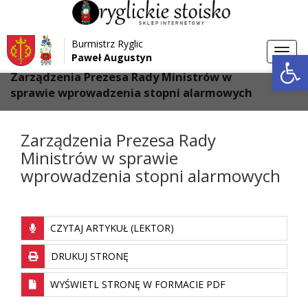
Przejdź do menu
Przejdź do stopki strony
Burmistrz Ryglic
Przejdź do głównej treści strony
Otwórz 
Toggl
Paweł Augustyn
>
>
Strona główna
Aktualności
navig
Zarządzenia Prezesa Rady Ministrów w
sprawie wprowadzenia stopni alarmowych
Zarządzenia Prezesa Rady
Ministrów w sprawie
wprowadzenia stopni alarmowych
CZYTAJ ARTYKUŁ (LEKTOR)
DRUKUJ STRONĘ
WYŚWIETL STRONĘ W FORMACIE PDF