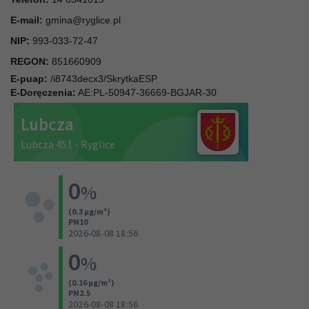
E-mail:
gmina@ryglice.pl
NIP:
993-033-72-47
REGON:
851660909
E-puap:
/i8743decx3/SkrytkaESP
E-Doręczenia:
AE:PL-50947-36669-BGJAR-30