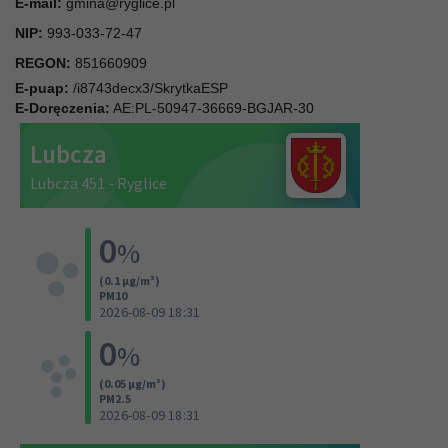
E-mail:
gmina@ryglice.pl
NIP:
993-033-72-47
REGON:
851660909
E-puap:
/i8743decx3/SkrytkaESP
E-Doręczenia:
AE:PL-50947-36669-BGJAR-30