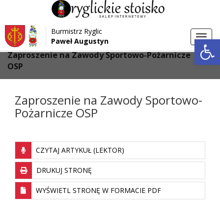
Przejdź do menu
Przejdź do stopki strony
Burmistrz Ryglic
Przejdź do głównej treści strony
Otwórz 
Toggl
Paweł Augustyn
>
>
Strona główna
Aktualności
navig
Zaproszenie na Zawody Sportowo-Pożarnicze
OSP
Zaproszenie na Zawody Sportowo-
Pożarnicze OSP
CZYTAJ ARTYKUŁ (LEKTOR)
DRUKUJ STRONĘ
WYŚWIETL STRONĘ W FORMACIE PDF