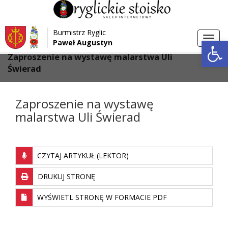
Przejdź do menu
Przejdź do stopki strony
Burmistrz Ryglic
Przejdź do głównej treści strony
Otwórz 
Toggl
Paweł Augustyn
>
>
Strona główna
Aktualności
navig
Zaproszenie na wystawę malarstwa Uli
Świerad
Zaproszenie na wystawę
malarstwa Uli Świerad
CZYTAJ ARTYKUŁ (LEKTOR)
DRUKUJ STRONĘ
WYŚWIETL STRONĘ W FORMACIE PDF