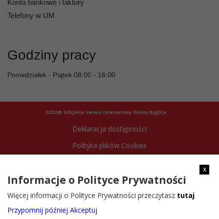
Konta bankowe i faktury
Telefony w UM
Godziny pracy
Poniedziałek - Piątek 08:00 - 16:00
2022@ Oficjalny serwis internetowy Gminy Ryglice
Deklaracja dostępności
Polityka plików Cookies
Archiwum strony
x
Informacje o Polityce Prywatności
Więcej informacji o Polityce Prywatności przeczytasz
tutaj
Przypomnij później
Akceptuj