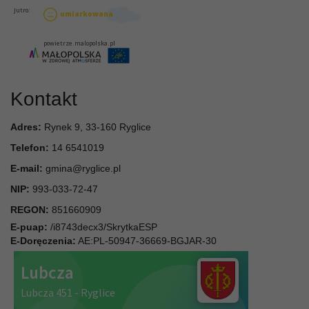
Kontakt
Adres:
Rynek 9, 33-160 Ryglice
Telefon:
14 6541019
E-mail:
gmina@ryglice.pl
NIP:
993-033-72-47
REGON:
851660909
E-puap:
/i8743decx3/SkrytkaESP
E-Doręczenia:
AE:PL-50947-36669-BGJAR-30