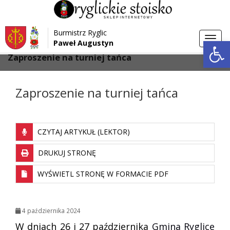
Przejdź do menu
Przejdź do stopki strony
Burmistrz Ryglic
Przejdź do głównej treści strony
Otwórz 
Toggl
Paweł Augustyn
>
>
Strona główna
Aktualności
navig
Zaproszenie na turniej tańca
Zaproszenie na turniej tańca
CZYTAJ ARTYKUŁ (LEKTOR)
DRUKUJ STRONĘ
WYŚWIETL STRONĘ W FORMACIE PDF
4 października 2024
W dniach 26 i 27 października
Gmina Ryglice