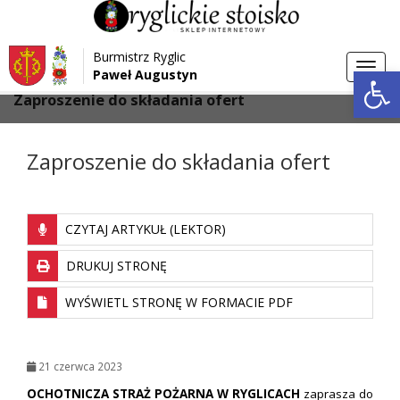
Przejdź do menu
Przejdź do stopki strony
Burmistrz Ryglic
Przejdź do głównej treści strony
Otwórz 
Toggl
Paweł Augustyn
>
>
Strona główna
Aktualności
navig
Zaproszenie do składania ofert
Zaproszenie do składania ofert
CZYTAJ ARTYKUŁ (LEKTOR)
DRUKUJ STRONĘ
WYŚWIETL STRONĘ W FORMACIE PDF
21 czerwca 2023
OCHOTNICZA STRAŻ POŻARNA W RYGLICACH
zaprasza do