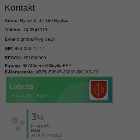
Kontakt
Adres:
Rynek 9, 33-160 Ryglice
Telefon:
14 6541019
E-mail:
gmina@ryglice.pl
NIP:
993-033-72-47
REGON:
851660909
E-puap:
/i8743decx3/SkrytkaESP
E-Doręczenia:
AE:PL-50947-36669-BGJAR-30