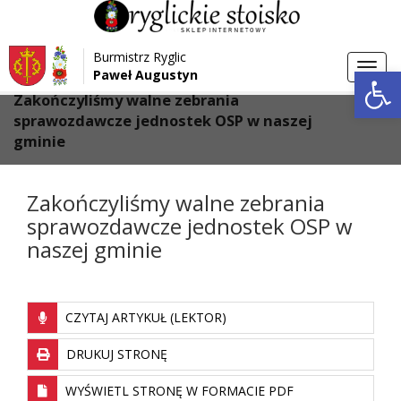
Przejdź do menu
Przejdź do stopki strony
Burmistrz Ryglic
Przejdź do głównej treści strony
Otwórz 
Toggl
Paweł Augustyn
>
>
Strona główna
Aktualności
navig
Zakończyliśmy walne zebrania
sprawozdawcze jednostek OSP w naszej
gminie
Zakończyliśmy walne zebrania
sprawozdawcze jednostek OSP w
naszej gminie
CZYTAJ ARTYKUŁ (LEKTOR)
DRUKUJ STRONĘ
WYŚWIETL STRONĘ W FORMACIE PDF