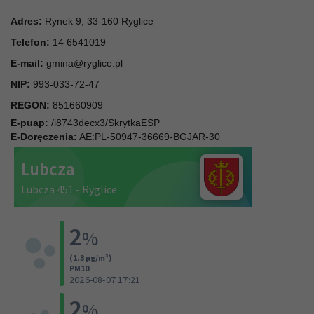
Adres:
Rynek 9, 33-160 Ryglice
Telefon:
14 6541019
E-mail:
gmina@ryglice.pl
NIP:
993-033-72-47
REGON:
851660909
E-puap:
/i8743decx3/SkrytkaESP
E-Doręczenia:
AE:PL-50947-36669-BGJAR-30