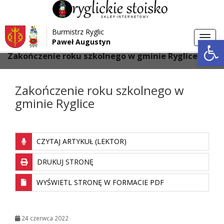
Przejdź do menu
Przejdź do stopki strony
Burmistrz Ryglic
Przejdź do głównej treści strony
Otwórz 
Toggl
Paweł Augustyn
>
>
Strona główna
Galeria
navig
Zakończenie roku szkolnego w gminie Ryglice
Zakończenie roku szkolnego w
gminie Ryglice
CZYTAJ ARTYKUŁ (LEKTOR)
DRUKUJ STRONĘ
WYŚWIETL STRONĘ W FORMACIE PDF
24 czerwca 2022