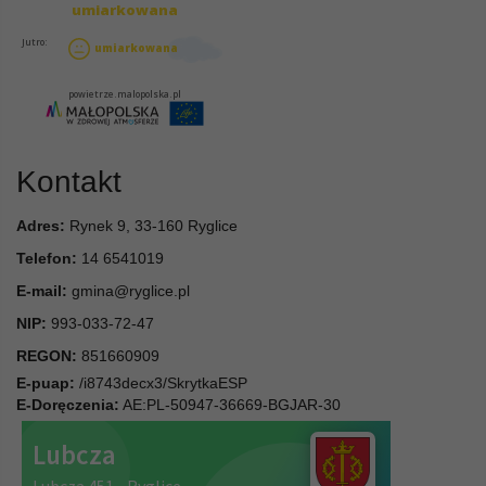
Kontakt
Adres:
Rynek 9, 33-160 Ryglice
Telefon:
14 6541019
E-mail:
gmina@ryglice.pl
NIP:
993-033-72-47
REGON:
851660909
E-puap:
/i8743decx3/SkrytkaESP
E-Doręczenia:
AE:PL-50947-36669-BGJAR-30