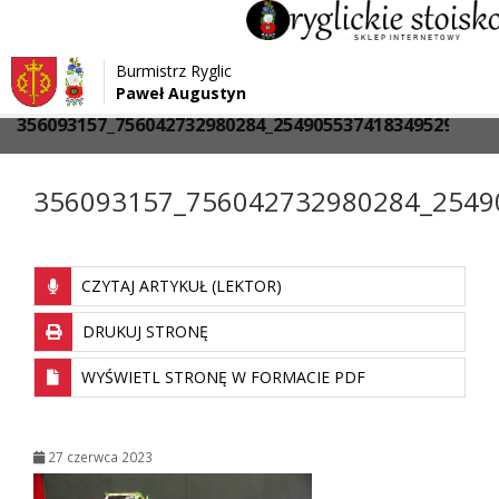
Przejdź do menu
Przejdź do stopki strony
Burmistrz Ryglic
Przejdź do głównej treści strony
Paweł Augustyn
>
>
Strona główna
Media
356093157_756042732980284_2549055374183495295_n
356093157_756042732980284_2549
CZYTAJ ARTYKUŁ (LEKTOR)
DRUKUJ STRONĘ
WYŚWIETL STRONĘ W FORMACIE PDF
27 czerwca 2023