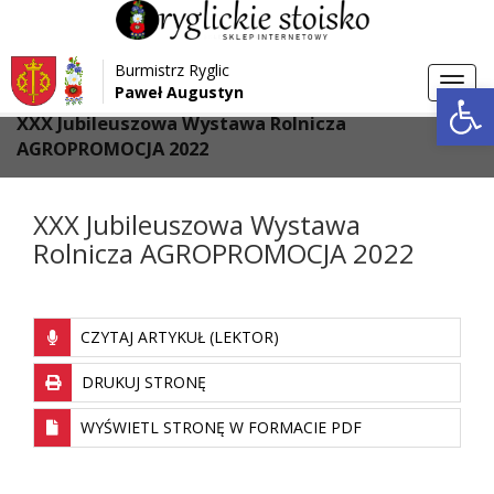
Przejdź do menu
Przejdź do stopki strony
Burmistrz Ryglic
Przejdź do głównej treści strony
Otwórz 
Toggl
Paweł Augustyn
>
>
Strona główna
Aktualności
navig
XXX Jubileuszowa Wystawa Rolnicza
AGROPROMOCJA 2022
XXX Jubileuszowa Wystawa
Rolnicza AGROPROMOCJA 2022
CZYTAJ ARTYKUŁ (LEKTOR)
DRUKUJ STRONĘ
WYŚWIETL STRONĘ W FORMACIE PDF