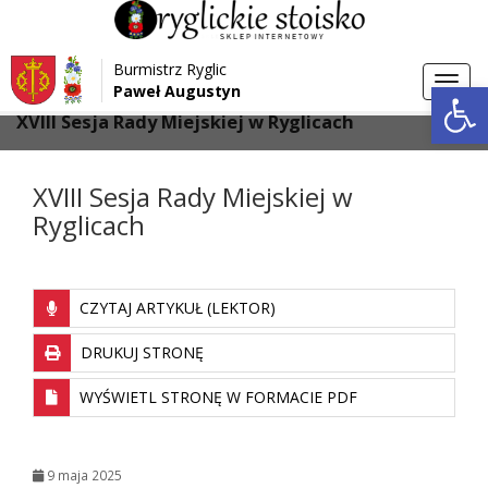
Przejdź do menu
Przejdź do stopki strony
Burmistrz Ryglic
Przejdź do głównej treści strony
Otwórz 
Toggl
Paweł Augustyn
>
>
Strona główna
Aktualności
navig
XVIII Sesja Rady Miejskiej w Ryglicach
XVIII Sesja Rady Miejskiej w
Ryglicach
CZYTAJ ARTYKUŁ (LEKTOR)
DRUKUJ STRONĘ
WYŚWIETL STRONĘ W FORMACIE PDF
9 maja 2025