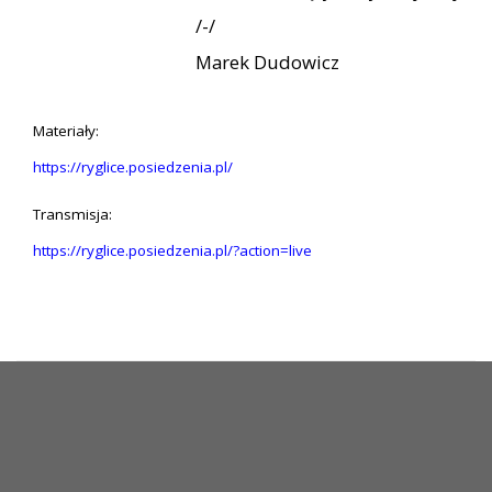
/-/
Marek Dudowicz
Materiały:
https://ryglice.posiedzenia.pl/
Transmisja:
https://ryglice.posiedzenia.pl/?action=live