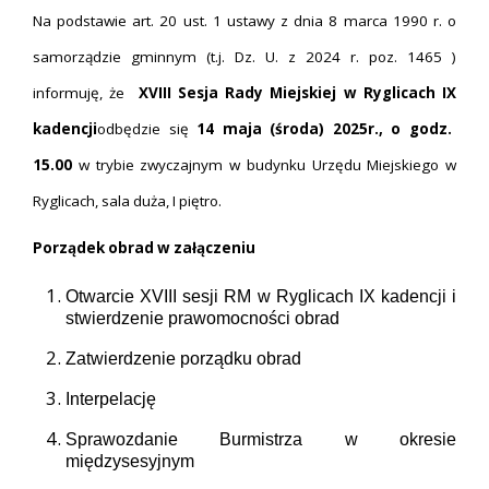
Na podstawie art. 20 ust. 1 ustawy z dnia 8 marca 1990 r. o
samorządzie gminnym (t.j. Dz. U. z 2024 r. poz. 1465 )
informuję, że
X
V
II
I
Sesja Rady Miejskiej w Ryglicach
IX
kadencji
odbędzie się
1
4
maja
(
środa
) 202
5
r., o godz.
1
5
.
0
0
w trybie zwyczajnym w budynku Urzędu Miejskiego w
Ryglicach, sala duża, I piętro.
Porządek obrad w załączeniu
Otwarcie
XVIII
sesji RM w Ryglicach
IX kadencji
i
stwierdzenie prawomocności obrad
Zatwierdzenie porządku obrad
Interpelację
Sprawozdanie Burmistrza w okresie
międzysesyjnym