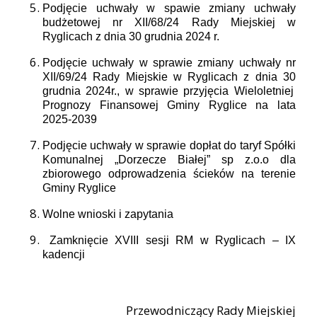
Podjęcie uchwały w spawie zmiany uchwały
budżetowej nr
XII/68/24
Rady Miejskiej w
Ryglicach z dnia
30
grudnia 202
4
r.
Podjęcie uchwały w sprawie zmiany uchwały nr
XII/69/24
Rady Miejskie w Ryglicach z dnia
30
grudnia 202
4
r., w sprawie przyjęcia Wieloletniej
Prognozy Finansowej Gminy Ryglice na lata
202
5
-2039
Podjęcie uchwały w sprawie
dopłat do taryf Spółki
Komunalnej „Dorzecze Białej” sp z.o.o dla
zbiorowego odprowadzenia ścieków na terenie
Gminy Ryglice
Wolne wnioski i zapytania
Zamknięcie XVIII sesji RM w Ryglicach – IX
kadencji
Przewodniczący Rady Miejskiej